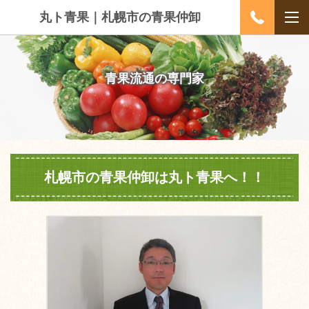
丸ト青果｜札幌市の青果仲卸
青果流通の専門家
札幌市の青果仲卸は
丸ト青果
へ！！